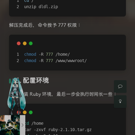
cd
 /
unzip dldl.zip
解压完成后，命令授予 777 权限：
夜间模式
chmod
 -R 
777
 /home/
chmod
 -R 
777
 /www/wwwroot/
Sans Serif
Serif
浅阴影
深阴影
6. 配置环境
关闭
日落
暗化
灰度
首先安装 Ruby 环境，最后一步会执行时间长一些：
cd
 /home
tar -zxvf ruby-2.1.10.tar.gz