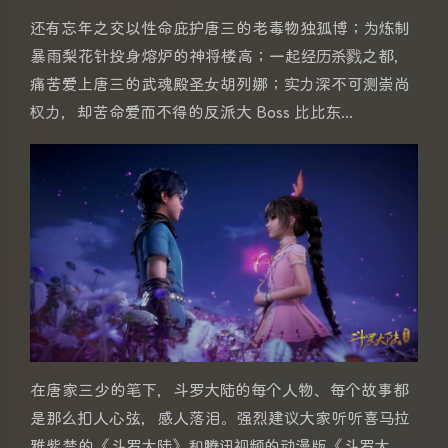
还有忘年之交以性命庇护唐三的老毒物独孤博；为炼制
暴雨梨花针投身熔炉的神将楼高；一起经历杀戮之都，
痛苦爱上唐三的武魂殿圣女胡列娜；实力深不可测崇尚
权力，却苦命爱而不得的反派大 Boss 比比东...
在唐家三少的笔下，斗罗大陆的每个人物、每个故事都
是那么扣人心弦，感人落泪。强烈建议大家听听喜马拉
雅紫禁的《斗罗大陆》和腾讯视频的动漫版《斗罗大