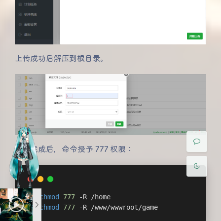
上传成功后解压到根目录。
夜间模式
Sans Serif
Serif
浅阴影
深阴影
关闭
日落
暗化
灰度
解压完成后，命令授予 777 权限：
chmod
777
 -R /home
chmod
777
 -R /www/wwwroot/game