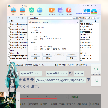
夜间模式
Sans Serif
Serif
浅阴影
深阴影
最后将
game32.zip
、
game64.zip
和
main
三个文件
关闭
日落
暗化
灰度
上传到宝塔目录
/www/wwwroot/game/update/
下，替
换原来的文件即可。