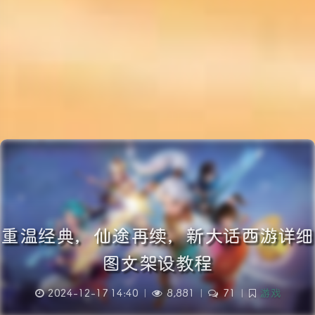
重温经典，仙途再续，新大话西游详细
图文架设教程
2024-12-17 14:40
|
8,881
|
71
|
游戏