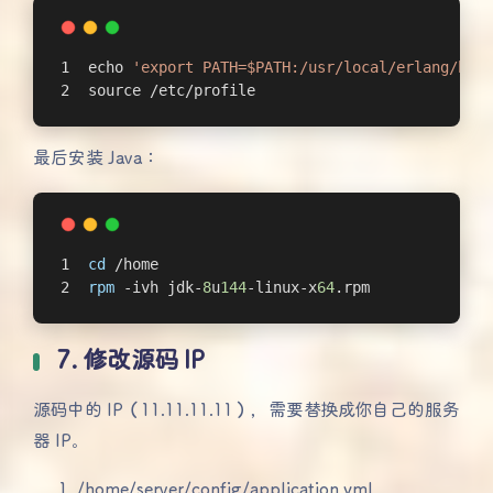
echo 
'export PATH=$PATH:/usr/local/erlang/bin'
source /etc/profile
最后安装 Java：
cd
 /home
rpm
 -ivh jdk-
8
u
144
-linux-x
64
.rpm
7. 修改源码 IP
源码中的 IP（11.11.11.11），需要替换成你自己的服务
器 IP。
/home/server/config/application.yml