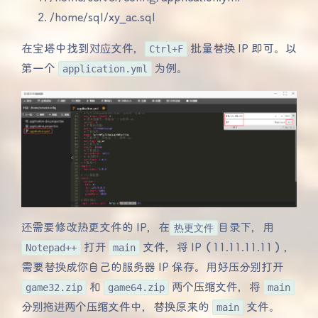
/home/sql/xy_ac.sql
在宝塔中找到对应文件，
Ctrl+F
批量替换 IP 即可。以
第一个
application.yml
为例。
还需要修改热更文件的 IP，在
热更文件
目录下，用
Notepad++
打开
main
文件，将 IP（11.11.11.11），
需要替换成你自己的服务器 IP 保存。用好压分别打开
game32.zip
和
game64.zip
两个压缩文件，将
main
分别拖进两个压缩文件中，替换原来的
main
文件。