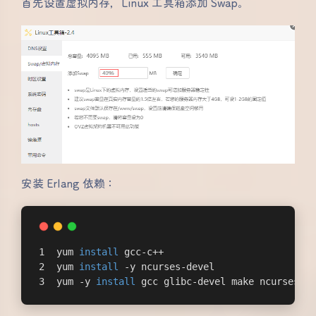
首先设置虚拟内存，Linux 工具箱添加 Swap。
安装 Erlang 依赖：
yum 
install
 gcc-c++
yum 
install
 -y ncurses-devel
yum -y 
install
 gcc glibc-devel make ncurses-de