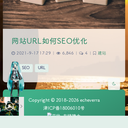
夜间模式
网站URL如何SEO优化
Sans Serif
Serif
2021-9-17 17:29
|
6,846
|
4
|
建站
浅阴影
深阴影
SEO
URL
关闭
日落
暗化
灰度
Copyright © 2018-2026 echeverra
津ICP备18006010号
本站资源为互联网收集，如侵权请联系博主删除