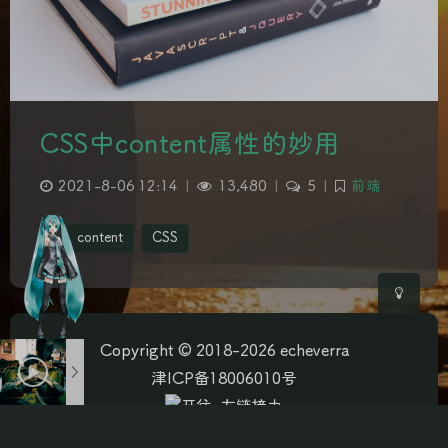
夜间模式
CSS中content属性的妙用
Sans Serif
Serif
2021-8-06 12:14
|
13,480
|
5
|
前端
浅阴影
深阴影
content
CSS
关闭
日落
暗化
灰度
Copyright © 2018-2026 echeverra
津ICP备18006010号
本站资源为互联网收集，如侵权请联系博主删除