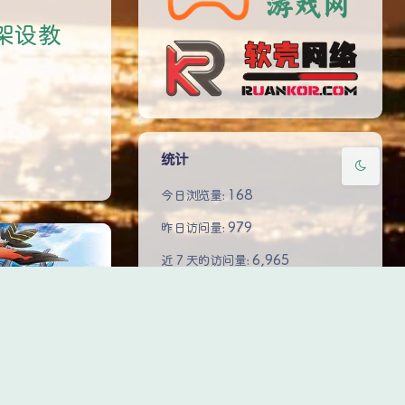
Sans Serif
Serif
架设教
浅阴影
深阴影
关闭
日落
暗化
灰度
统计
168
今日浏览量:
979
昨日访问量:
6,965
近 7 天的访问量:
36,894
近 30 天的访问量:
440,491
近 365 天的访问量:
1,384,433
总浏览量:
90
总计文章: