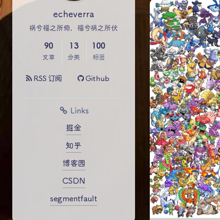
echeverra
祸兮福之所倚，福兮祸之所伏
90
13
100
文章
分类
标签
RSS 订阅
Github
Links
掘金
知乎
博客园
CSDN
segmentfault