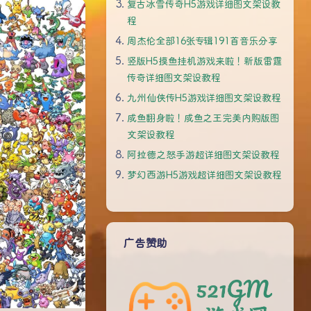
复古冰雪传奇H5游戏详细图文架设教
程
周杰伦全部16张专辑191首音乐分享
竖版H5摸鱼挂机游戏来啦！新版雷霆
传奇详细图文架设教程
九州仙侠传H5游戏详细图文架设教程
咸鱼翻身啦！咸鱼之王完美内购版图
文架设教程
阿拉德之怒手游超详细图文架设教程
梦幻西游H5游戏超详细图文架设教程
广告赞助
夜间模式