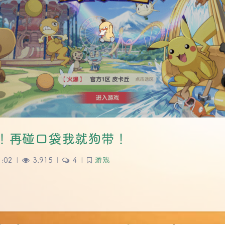
！再碰口袋我就狗带！
1:02
|
3,915
|
4
|
游戏