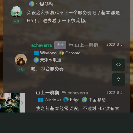
中国 移动
架设这么多游戏不止一个服务器吧？基本都是
H5！。进去看了一下很流畅。
0
夜间模式
Sans Serif
Serif
2023-8-3
echeverra
博主
山上一群鹅
Windows
Chrome
浅阴影
深阴影
天津市 联通
嗯，四台服务器
0
关闭
日落
暗化
灰度
山上一群鹅
echeverra
2023-8-3
Windows
Edge
中国 移动
我之前基本经常架设，不过对 H5 没有太
多兴趣（H5 也架设过），页游比较感兴
趣，毕竟市面放出都是残端想修复但不会
源码（页游烈火战神）别人卖的都是 W 开