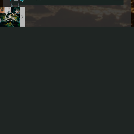
Markdown
悄悄话
邮件提醒
发送
|´・ω・)ノ
ヾ(≧∇≦*)ゝ
(☆ω☆)
（╯‵□′）╯︵┴─┴
￣﹃￣
(/ω＼)
Copyright © 2018-2026 echeverra
∠( ᐛ 」∠)＿
(๑•̀ㅁ•́ฅ)
→_→
津ICP备18006010号
୧(๑•̀⌄•́๑)૭
٩(ˊᗜˋ*)و
(ノ°ο°)ノ
(´இ皿இ｀)
⌇●﹏●⌇
(ฅ´ω`ฅ)
本站资源为互联网收集，如侵权请联系博主删除
::>_<::
网站已在各种灾难中运行了：2941天
(╯°A°)╯︵○○○
φ(￣∇￣o)
“抵制网络谣言，共建网络文明”倡议书
ヾ(´･ ･｀｡)ノ"
( ง ᵒ̌皿ᵒ̌)ง⁼³₌₃
(ó﹏ò｡)
Theme
Argon