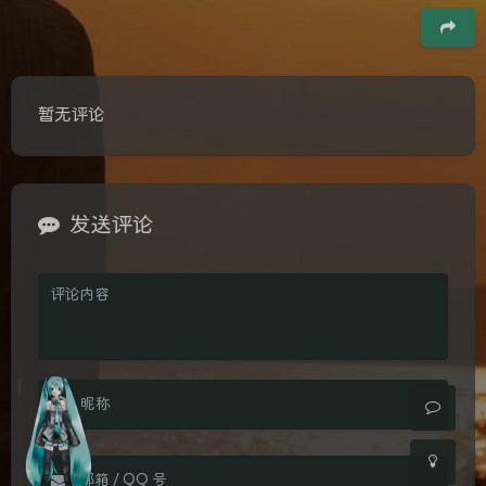
豆
暂无评论
发送评论
夜间模式
Sans Serif
Serif
浅阴影
深阴影
关闭
日落
暗化
灰度