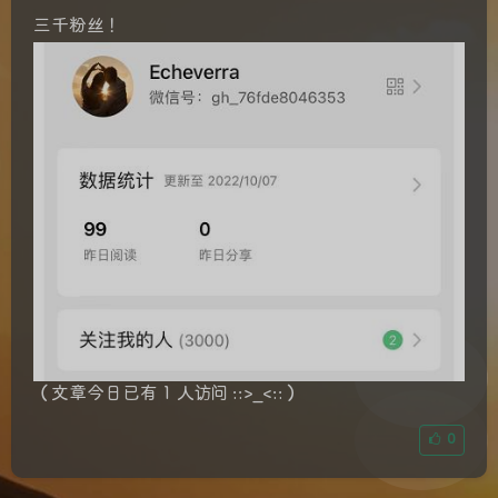
三千粉丝！
（文章今日已有 1 人访问 ::>_<::）
0