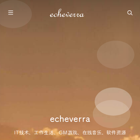
echeverra
IT技术、工作生活、GM游戏、在线音乐、软件资源