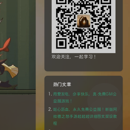
欢迎关注，一起学习！
热门文章
用爱发电，分享快乐，真·免费GM公
益服游戏！
呕心沥血，永久免费公益服！新版阿
拉德之怒手游超超超详细图文架设教
程