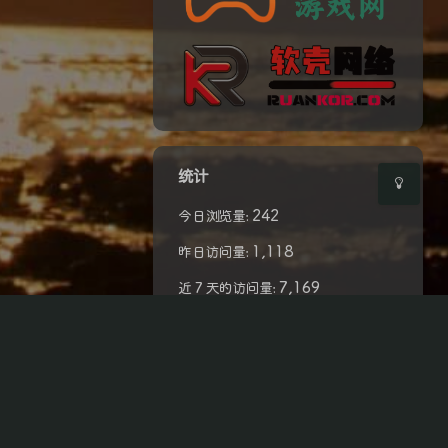
Sans Serif
Serif
浅阴影
深阴影
关闭
日落
暗化
灰度
统计
242
今日浏览量:
1,118
昨日访问量:
7,169
近 7 天的访问量:
37,398
近 30 天的访问量:
440,817
近 365 天的访问量:
1,383,528
总浏览量:
90
总计文章: