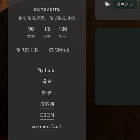
咸鱼之王
echeverra
祸兮福之所倚，福兮祸之所伏
90
13
100
文章
分类
标签
RSS 订阅
Github
Links
掘金
知乎
博客园
CSDN
segmentfault