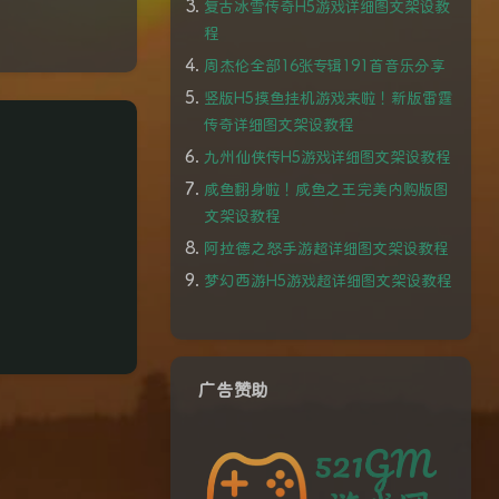
复古冰雪传奇H5游戏详细图文架设教
程
周杰伦全部16张专辑191首音乐分享
竖版H5摸鱼挂机游戏来啦！新版雷霆
传奇详细图文架设教程
九州仙侠传H5游戏详细图文架设教程
咸鱼翻身啦！咸鱼之王完美内购版图
文架设教程
阿拉德之怒手游超详细图文架设教程
梦幻西游H5游戏超详细图文架设教程
广告赞助
夜间模式