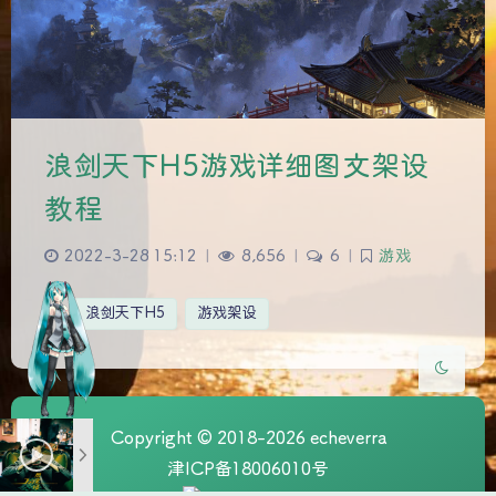
浪剑天下H5游戏详细图文架设
夜间模式
教程
Sans Serif
Serif
2022-3-28 15:12
|
8,656
|
6
|
游戏
浅阴影
深阴影
浪剑天下H5
游戏架设
关闭
日落
暗化
灰度
Copyright © 2018-2026 echeverra
津ICP备18006010号