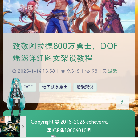
致敬阿拉德800万勇士，DOF
夜间模式
端游详细图文架设教程
Sans Serif
Serif
2025-1-14 13:58
|
9,318
|
98
|
游戏
浅阴影
深阴影
DOF
地下城与勇士
游戏架设
关闭
日落
暗化
灰度
Copyright © 2018-2026 echeverra
津ICP备18006010号