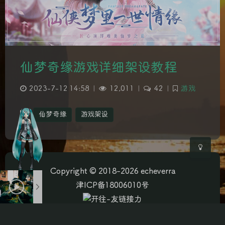
夜间模式
仙梦奇缘游戏详细架设教程
Sans Serif
Serif
2023-7-12 14:58
|
12,011
|
42
|
游戏
浅阴影
深阴影
仙梦奇缘
游戏架设
关闭
日落
暗化
灰度
Copyright © 2018-2026 echeverra
津ICP备18006010号
本站资源为互联网收集，如侵权请联系博主删除