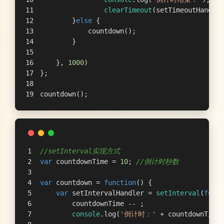
clearTimeout
(setTimeoutHandler
        }
else
 {
            countdown();
        }
    }, 
1000
)
};
countdown();
//setInterval实现方式
var
 countdownTime = 
10
; 
//倒计时秒数
var
 countdown = 
function
(
) 
{
var
 setIntervalHandler = 
setInterval
(
funct
        countdownTime -- ;
console
.log(
'倒计时：'
 + countdownTime 