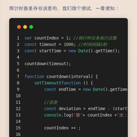
倒计时器是存在误差的，我们做个测试，一看便知：
var
 countIndex = 
1
; 
//倒计时任务执行次数
const
 timeout = 
1000
; 
//时间间隔1秒
const
 startTime = 
new
Date
().getTime();
countdown(timeout);
function
countdown
(
interval
) 
{
setTimeout
(
function
 (
) 
{
const
 endTime = 
new
Date
().getTime();
//误差
const
 deviation = endTime - (startTime
console
.log(
'第'
+ countIndex +
'次：累计
        countIndex ++ ;