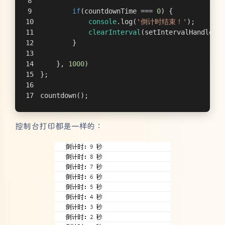
if
(countdownTime === 
0
) {
console
.log(
'倒计时结束！'
);
clearInterval
(setIntervalHandler);
        }
    }, 
1000
)
};
countdown();
控制台打印都是一样的：