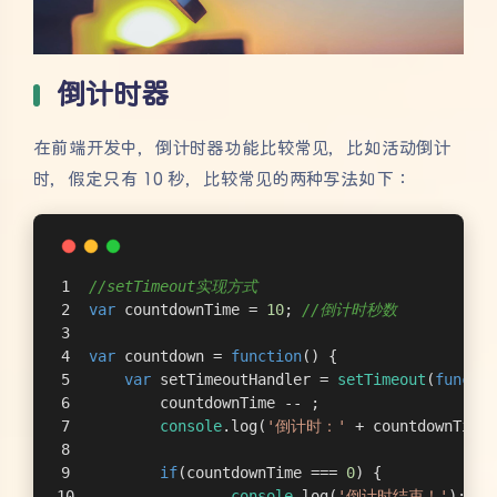
倒计时器
在前端开发中，倒计时器功能比较常见，比如活动倒计
时，假定只有 10 秒，比较常见的两种写法如下：
//setTimeout实现方式
var
 countdownTime = 
10
; 
//倒计时秒数
var
 countdown = 
function
(
) 
{
var
 setTimeoutHandler = 
setTimeout
(
functio
        countdownTime -- ;
console
.log(
'倒计时：'
 + countdownTime 
if
(countdownTime === 
0
) {
console
.log(
'倒计时结束！'
);