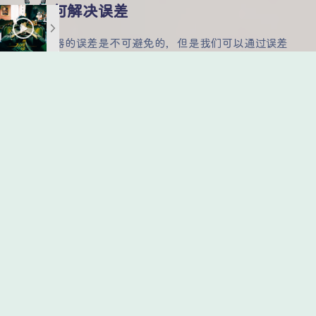
如何解决误差
倒计时器的误差是不可避免的，但是我们可以通过误差
值去调整每次执行的时间间隔：
var
 countIndex = 
1
; 
//倒计时任务执行次数
const
 timeout = 
1000
; 
//时间间隔1秒
const
 startTime = 
new
Date
().getTime();
countdown(timeout);
function
countdown
(
interval
) 
{
setTimeout
(
function
 (
) 
{
const
 endTime = 
new
Date
().getTime();
//误差
const
 deviation = endTime - (startTime
        countIndex ++ ;