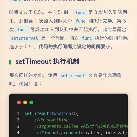
时间又过了 0.5s，在 1.5s 时，
func
第 3 次加入到队列
中，此时第 1 次加入到队列中
func
刚执行完毕，第 3
次
func
可成功加入到队列中并开始执行。此时暴露出
setInterval
另一个问题，两次
func
执行的时间间隔
远小于 0.5s，
代码的执行间隔比设定的间隔要小
。
setTimeout 执行机制
那么同样的功能，使用
setTimeout
又会是什么现象
呢，代码片段：
setTimeout
(
function
(
)
{
//do something
//arguments.callee 获取对当前执行的函数的
setTimeout
(
arguments
.callee, interval);