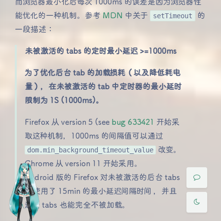
而浏览器最小化后每次 1000ms 的误差是因为浏览器性
能优化的一种机制。参考
MDN
中关于
setTimeout
的
一段描述：
未被激活的 tabs 的定时最小延迟 >=1000ms
为了优化后台 tab 的加载损耗（以及降低耗电
量），在未被激活的 tab 中定时器的最小延时
限制为 1S (1000ms)。
夜间模式
Firefox 从 version 5 (see
bug 633421
开始采
取这种机制，1000ms 的间隔值可以通过
Sans Serif
Serif
dom.min_background_timeout_value
改变。
浅阴影
深阴影
Chrome 从 version 11 开始采用。
Android 版的 Firefox 对未被激活的后台 tabs
关闭
日落
暗化
灰度
的使用了 15min 的最小延迟间隔时间 ，并且
这些 tabs 也能完全不被加载。