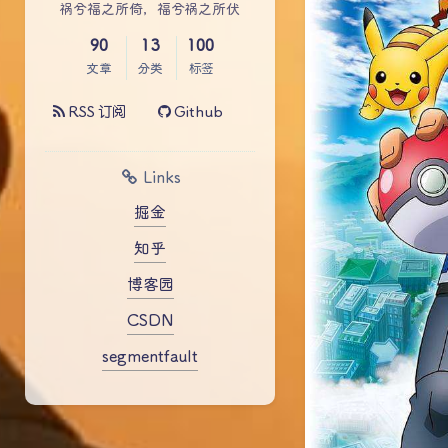
祸兮福之所倚，福兮祸之所伏
90
13
100
文章
分类
标签
RSS 订阅
Github
Links
掘金
知乎
博客园
CSDN
segmentfault