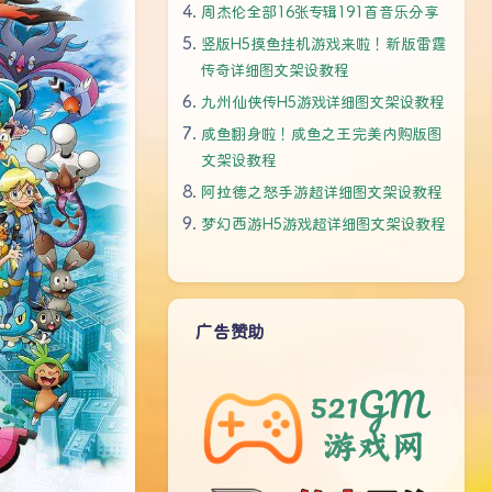
周杰伦全部16张专辑191首音乐分享
竖版H5摸鱼挂机游戏来啦！新版雷霆
传奇详细图文架设教程
九州仙侠传H5游戏详细图文架设教程
咸鱼翻身啦！咸鱼之王完美内购版图
文架设教程
阿拉德之怒手游超详细图文架设教程
梦幻西游H5游戏超详细图文架设教程
广告赞助