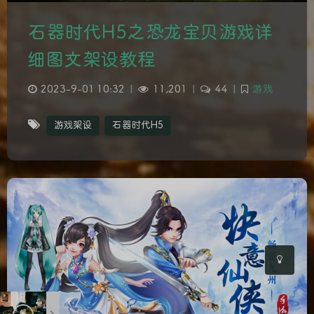
石器时代H5之恐龙宝贝游戏详
细图文架设教程
2023-9-01 10:32
|
11,201
|
44
|
游戏
游戏架设
石器时代H5
夜间模式
Sans Serif
Serif
浅阴影
深阴影
关闭
日落
暗化
灰度