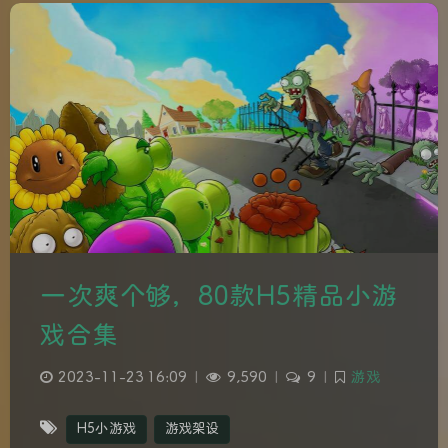
一次爽个够，80款H5精品小游
戏合集
2023-11-23 16:09
|
9,590
|
9
|
游戏
H5小游戏
游戏架设